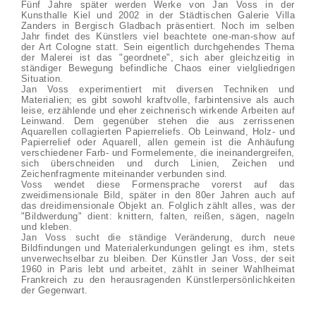
Fünf Jahre später werden Werke von Jan Voss in der
Kunsthalle Kiel und 2002 in der Städtischen Galerie Villa
Zanders in Bergisch Gladbach präsentiert. Noch im selben
Jahr findet des Künstlers viel beachtete one-man-show auf
der Art Cologne statt. Sein eigentlich durchgehendes Thema
der Malerei ist das "geordnete", sich aber gleichzeitig in
ständiger Bewegung befindliche Chaos einer vielgliedrigen
Situation.
Jan Voss experimentiert mit diversen Techniken und
Materialien; es gibt sowohl kraftvolle, farbintensive als auch
leise, erzählende und eher zeichnerisch wirkende Arbeiten auf
Leinwand. Dem gegenüber stehen die aus zerrissenen
Aquarellen collagierten Papierreliefs. Ob Leinwand, Holz- und
Papierrelief oder Aquarell, allen gemein ist die Anhäufung
verschiedener Farb- und Formelemente, die ineinandergreifen,
sich überschneiden und durch Linien, Zeichen und
Zeichenfragmente miteinander verbunden sind.
Voss wendet diese Formensprache vorerst auf das
zweidimensionale Bild, später in den 80er Jahren auch auf
das dreidimensionale Objekt an. Folglich zählt alles, was der
"Bildwerdung" dient: knittern, falten, reißen, sägen, nageln
und kleben.
Jan Voss sucht die ständige Veränderung, durch neue
Bildfindungen und Materialerkundungen gelingt es ihm, stets
unverwechselbar zu bleiben. Der Künstler Jan Voss, der seit
1960 in Paris lebt und arbeitet, zählt in seiner Wahlheimat
Frankreich zu den herausragenden Künstlerpersönlichkeiten
der Gegenwart.