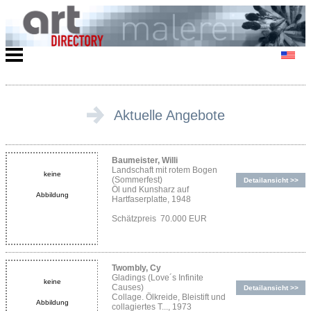
Aktuelle Angebote
Baumeister, Willi
Landschaft mit rotem Bogen
keine
(Sommerfest)
Detailansicht >>
Öl und Kunsharz auf
Abbildung
Hartfaserplatte, 1948
Schätzpreis 70.000 EUR
Twombly, Cy
Gladings (Love´s Infinite
keine
Causes)
Detailansicht >>
Collage. Ölkreide, Bleistift und
Abbildung
collagiertes T..., 1973